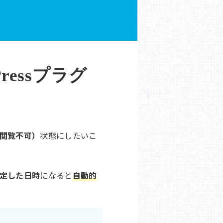
essプラグ
閲覧不可）
状態にしたいこ
定した日時
になると
自動的