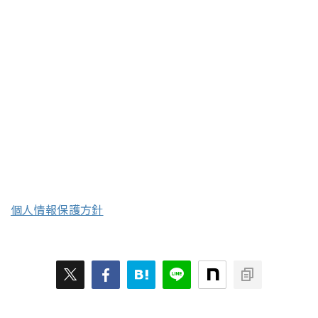
第２条（本規約の改定・変更）
当社は，必要と判断した場合には，ユーザーに通
知することなく，いつでも本規約の内容を変更又
は追加できるものとします。変更後の利用規約
は，当社が別途定める場合を除いて，本サービス
サイト（https://on-store.net/kiyaku/又はhttp
s://affinger.com/kiyaku/（理由の如何を問わず，
当該ウェブサイトのドメイン又は内容が変更され
た場合は，当該変更後のドメインを含みま
す。））に掲示された時点よりその効力を生じる
ものとします。
個人情報保護方針
ユーザーは，本規約の変更に同意しない場合に
は，直ちに本商品の利用を停止するものとしま
す。ユーザーは，本規約の変更後も本商品の利用
を継続する場合，本規約の変更につき，同意した
ものとみなされます。
第３条（本商品利用の目的）