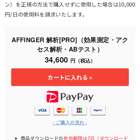
WordPressテーマでは無限に近い多様な組み合わ
ン）を正規の方法で購入せずに使用した場合は10,000
せが可能なため、各種機能及びデザイン等は組み
合わせ状態によっては反映されない場合もござい
円/日の使用料を請求いたします。
ます。
他社製のプラグインやサービス等と干渉する場合
や正常に動作しない可能性もございます（その場
AFFINGER 解析[PRO]（効果測定・アク
合は併用頂かないようお願い致します※各動作チ
ェックは行っておりません）
セス解析・ABテスト）
独立インストール型ではないブログサービス（及
34,600
円（税込）
び外部サービス ※https://ja.wordpress.com/含
む）を使用している場合、サービス独自の仕様が
干渉することで不具合や使用できない可能性がご
ざいます。
ショートコード同士の入れ子（ショートコードの
中にさらにショートコードが含まれる状態）状況
によっては正常に動作しないケースもございます
閲覧にはjavascriptが有効になっている必要がご
ざいます
- ご購入の流れ -
ブラウザやブラウザのバージョンによってはサポ
ートしていない場合がございます。（反映されな
い、表示が異なる、崩れるなど）
商品ダウンロードの
有効期限は7日（ダウンロード