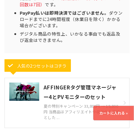
回数は7回）
です。
WordPressの「設定」＞「一般」＞「タイムゾー
ン」は「東京」でご利用ください
PayPay払いは即時決済ではございません。
ダウン
機種、端末（タブレット等）、バージョンなどに
ロードまでに24時間程度（休業日を除く）かかる
よって表示の有無や差異が生じる場合がございま
場合がございます。
す。
デジタル商品の特性上、いかなる事由でも返品及
機能によっては他社サービス（各種SNSやプラグ
び返金はできません。
イン、Googleなど）のAPI等を使用しており、仕
様変更などにより利用ができなくなる場合がござ
います。
機能や各種設定及び仕様などは変更又は削除され
人気の2つセットはコチラ
る場合もございます。
機能、設定は意図した状態が正常に反映されてい
るか必ずご確認下さい。
AFFINGERタグ管理マネージャ
商品は購入ユーザー（個人単位）の所有するWeb
ー4とPVモニターのセット
サイトに限り複数でもご利用頂けます（ご家族や
親戚、会社関係を含めご関係性によらず「ユーザ
夏の特別キャンペーン 33,800円 → 19,800
ー様（個人）単位」となります）。
円 当商品はアフィリエイトや収益化を目的
とした ...
第三者への商品の配布、譲渡は固く禁止しており
ます。
無料特典は商品料金に含まれておりません。（一