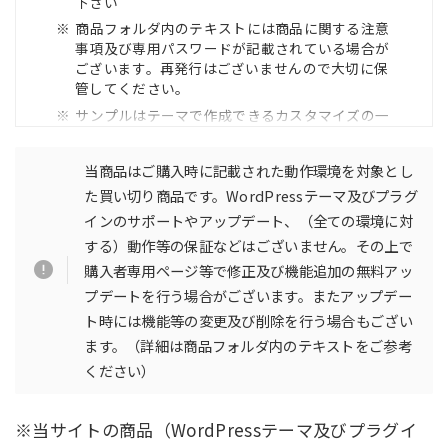
下さい
商品フォルダ内のテキストには商品に関する注意
事項及び専用パスワードが記載されている場合が
ございます。再発行はございませんので大切に保
管してください。
サンプルはテーマで作成できるカスタマイズの一
例です（画像素材などは含まれておりません）
動作環境と異なるPHP及びWordPressバージョン
当商品はご購入時に記載された動作環境を対象とし
でのご利用やサーバーの仕様（WAF等）や設定
た買い切り商品です。WordPressテーマ及びプラグ
（キャッシュ・ファイル圧縮等）、環境（HHVM
インのサポートやアップデート、（全ての環境に対
等）によっては正常に動かない場合がございます
する）動作等の保証などはございません。その上で
VPS、EC2（AWS等）やクラウドサービス等の設
定に関するご案内及び調査は行っておりません。
購入者専用ページ等で修正及び機能追加の無料アッ
ご利用の際は自己責任にてお願い致します。
プデートを行う場合がございます。またアップデー
Gutenberg利用時はクイックタグはクラッシック
ト時には機能等の変更及び削除を行う場合もござい
ブロックのみ使用可能です
ます。（詳細は商品フォルダ内のテキストをご参考
一般的なインストールや利用方法、WordPress管
ください）
理画面による操作のみを想定しております（マル
チサイトやターミナル、XMLRPC や REST API な
どのAPIによる操作などは動作確認対象外）。
※当サイトの商品（WordPressテーマ及びプラグイ