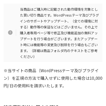
例です（画像素材などは含まれておりません）
動作環境と異なるPHP及びWordPressバージョン
当商品はご購入時に記載された動作環境を対象とし
でのご利用やサーバーの仕様（WAF等）や設定
た買い切り商品です。WordPressテーマ及びプラグ
（キャッシュ・ファイル圧縮等）、環境（HHVM
インのサポートやアップデート、（全ての環境に対
等）によっては正常に動かない場合がございます
する）動作等の保証などはございません。その上で
VPS、EC2（AWS等）やクラウドサービス等の設
定に関するご案内及び調査は行っておりません。
購入者専用ページ等で修正及び機能追加の無料アッ
ご利用の際は自己責任にてお願い致します。
プデートを行う場合がございます。またアップデー
Gutenberg利用時はクイックタグはクラッシック
ト時には機能等の変更及び削除を行う場合もござい
ブロックのみ使用可能です
ます。（詳細は商品フォルダ内のテキストをご参考
一般的なインストールや利用方法、WordPress管
ください）
理画面による操作のみを想定しております（マル
チサイトやターミナル、XMLRPC や REST API な
どのAPIによる操作などは動作確認対象外）。
※当サイトの商品（WordPressテーマ及びプラグイ
WordPressテーマでは無限に近い多様な組み合わ
ン）を正規の方法で購入せずに使用した場合は10,000
せが可能なため、各種機能及びデザイン等は組み
合わせ状態によっては反映されない場合もござい
円/日の使用料を請求いたします。
ます。
他社製のプラグインやサービス等と干渉する場合
や正常に動作しない可能性もございます（その場
合は併用頂かないようお願い致します※各動作チ