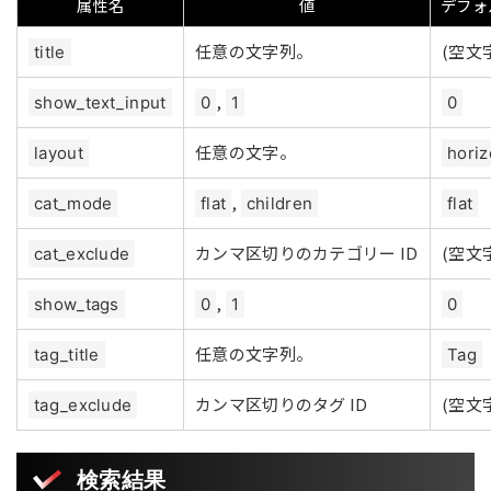
属性名
値
デフォ
任意の文字列。
(空文
title
,
show_text_input
0
1
0
任意の文字。
layout
horiz
,
cat_mode
flat
children
flat
カンマ区切りのカテゴリー ID
(空文
cat_exclude
,
show_tags
0
1
0
任意の文字列。
tag_title
Tag
カンマ区切りのタグ ID
(空文
tag_exclude
検索結果