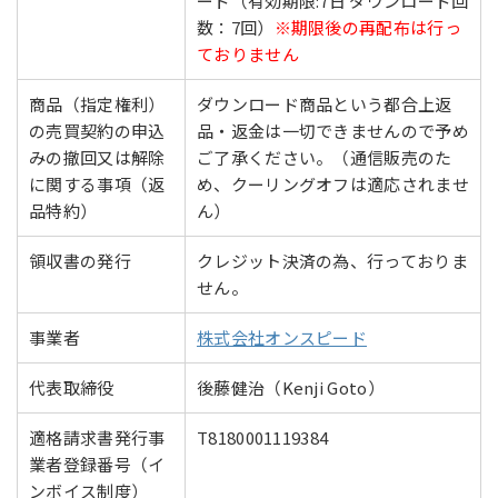
ード（有効期限:7日 ダウンロード回
ートしていない場合がございます。（反映されな
数：7回）
※期限後の再配布は行っ
い、表示が異なる、崩れるなど）
ておりません
WordPressの「設定」＞「一般」＞「タイムゾー
ン」は「東京」でご利用ください
商品（指定権利）
ダウンロード商品という都合上返
機種、端末（タブレット等）、バージョンなどに
の売買契約の申込
品・返金は一切できませんので予め
よって表示の有無や差異が生じる場合がございま
みの撤回又は解除
ご了承ください。（通信販売のた
す。
に関する事項（返
め、クーリングオフは適応されませ
機能によっては他社サービス（各種SNSやプラグ
品特約）
ん）
イン、Googleなど）のAPI等を使用しており、仕
様変更などにより利用ができなくなる場合がござ
います。
領収書の発行
クレジット決済の為、行っておりま
せん。
機能や各種設定及び仕様などは変更又は削除され
る場合もございます。
事業者
株式会社オンスピード
機能、設定は意図した状態が正常に反映されてい
るか必ずご確認下さい。
代表取締役
後藤健治（Kenji Goto）
商品は購入ユーザー（個人単位）の所有するWeb
サイトに限り複数でもご利用頂けます（ご家族や
親戚、会社関係を含めご関係性によらず「ユーザ
適格請求書発行事
T8180001119384
ー様（個人）単位」となります）。
業者登録番号（イ
第三者への商品の配布、譲渡は固く禁止しており
ンボイス制度）