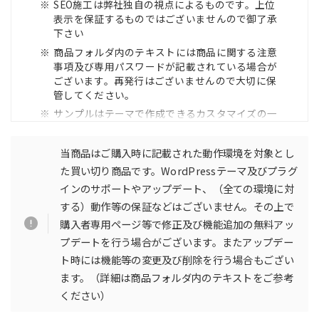
SEO施工は弊社独自の視点によるものです。上位
表示を保証するものではございませんので御了承
下さい
商品フォルダ内のテキストには商品に関する注意
事項及び専用パスワードが記載されている場合が
ございます。再発行はございませんので大切に保
管してください。
サンプルはテーマで作成できるカスタマイズの一
例です（画像素材などは含まれておりません）
動作環境と異なるPHP及びWordPressバージョン
当商品はご購入時に記載された動作環境を対象とし
でのご利用やサーバーの仕様（WAF等）や設定
た買い切り商品です。WordPressテーマ及びプラグ
（キャッシュ・ファイル圧縮等）、環境（HHVM
インのサポートやアップデート、（全ての環境に対
等）によっては正常に動かない場合がございます
する）動作等の保証などはございません。その上で
VPS、EC2（AWS等）やクラウドサービス等の設
定に関するご案内及び調査は行っておりません。
購入者専用ページ等で修正及び機能追加の無料アッ
ご利用の際は自己責任にてお願い致します。
プデートを行う場合がございます。またアップデー
Gutenberg利用時はクイックタグはクラッシック
ト時には機能等の変更及び削除を行う場合もござい
ブロックのみ使用可能です
ます。（詳細は商品フォルダ内のテキストをご参考
一般的なインストールや利用方法、WordPress管
ください）
理画面による操作のみを想定しております（マル
チサイトやターミナル、XMLRPC や REST API な