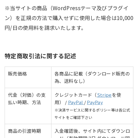
どのAPIによる操作などは動作確認対象外）。
※当サイトの商品（WordPressテーマ及びプラグイ
WordPressテーマでは無限に近い多様な組み合わ
ン）を正規の方法で購入せずに使用した場合は10,000
せが可能なため、各種機能及びデザイン等は組み
合わせ状態によっては反映されない場合もござい
円/日の使用料を請求いたします。
ます。
他社製のプラグインやサービス等と干渉する場合
や正常に動作しない可能性もございます（その場
合は併用頂かないようお願い致します※各動作チ
特定商取引法に関する記述
ェックは行っておりません）
独立インストール型ではないブログサービス（及
販売価格
各商品に記載（ダウンロード販売の
び外部サービス ※https://ja.wordpress.com/含
む）を使用している場合、サービス独自の仕様が
為、送料なし）
干渉することで不具合や使用できない可能性がご
ざいます。
代金（対価）の支
クレジットカード（
Stripe
を使
ショートコード同士の入れ子（ショートコードの
払い時期、方法
用） /
PayPal
/
PayPay
中にさらにショートコードが含まれる状態）状況
※決済サービスに関するポリシー等は各公式
によっては正常に動作しないケースもございます
サイトをご確認下さい
閲覧にはjavascriptが有効になっている必要がご
ざいます
商品の引渡時期
入金確認後、サイト内にてダウンロ
ブラウザやブラウザのバージョンによってはサポ