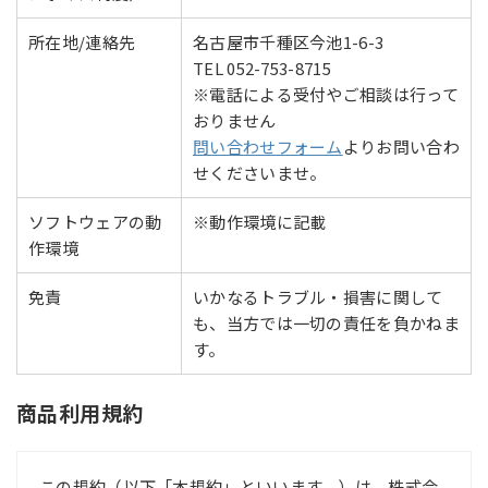
ます。
所在地/連絡先
名古屋市千種区今池1-6-3
無料特典は商品料金に含まれておりません。（一
切の対象外となります）
TEL 052-753-8715
原則としてパソコン（Windows・Mac）での操作
※電話による受付やご相談は行って
を想定しております。
おりません
商品の管理画面内にはライセンスに関する注意書
問い合わせフォーム
よりお問い合わ
き等がございます。
せくださいませ。
利用による不具合、損害など如何なるトラブルに
関して責任は負いかねますので予めご了承下さい
ソフトウェアの動
※動作環境に記載
ませ
作環境
免責
いかなるトラブル・損害に関して
も、当方では一切の責任を負かねま
す。
商品利用規約
この規約（以下「本規約」といいます。）は，株式会