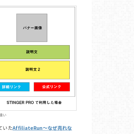
違い
っていた
AffiliateRun～なぜ売れな