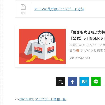
テーマの最新版アップデート方法
「暑さも吹き飛ぶ大特
【公式】STINGER S
※現在のキャンペーン商
価格
デザインと機能を大
on-store.net
-
PRODUCT
,
アップデート情報一覧