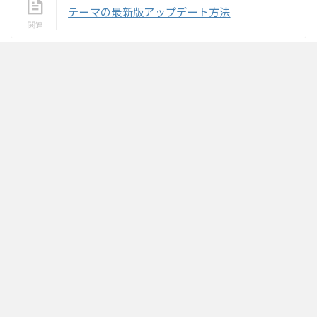
テーマの最新版アップデート方法
「暑さも吹き飛ぶ大特価！」夏の
特別キャンペーン - 【公式】STIN
GER STORE
※現在のキャンペーン商品がございません 品
名通常価格限定価格
デザインと機能を大解
...
on-store.net
-
PRODUCT
,
アップデート情報一覧