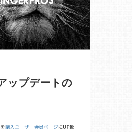
827βアップデートの
βを
購入ユーザー会員ページ
にUP致