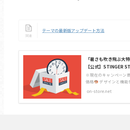
テーマの最新版アップデート方法
「暑さも吹き飛ぶ大特
【公式】STINGER S
※現在のキャンペーン商
価格
デザインと機能を大
on-store.net