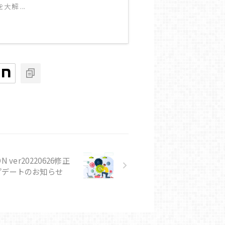
解 ...
ON ver20220626修正
プデートのお知らせ