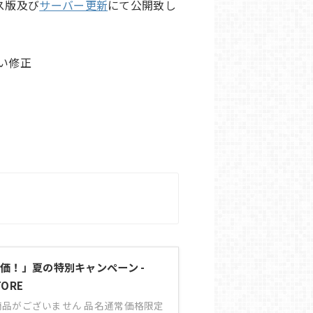
ース版及び
サーバー更新
にて公開致し
い修正
。
価！」夏の特別キャンペーン -
TORE
品がございません 品名通常価格限定