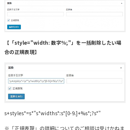
【「style="width: 数字%;"」を一括削除したい場
合の正規表現】
s+styles*=s*"s*widths*:s*[0-9.]+%s*;?s*"
※「正規表現」の詳細についてのご相談は受けかねま