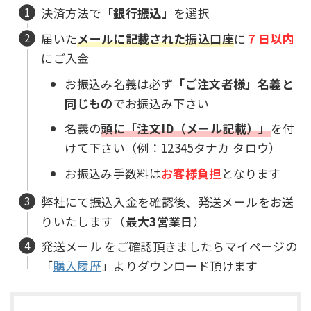
決済方法で
「銀行振込」
を選択
届いた
メールに記載された振込口座
に
７日以内
にご入金
お振込み名義は必ず
「ご注文者様」名義と
同じもの
でお振込み下さい
名義の
頭に「注文ID（メール記載）」
を付
けて下さい（例：12345タナカ タロウ）
お振込み手数料は
お客様負担
となります
弊社にて振込入金を確認後、発送メールをお送
りいたします（
最大3営業日
）
発送メール をご確認頂きましたらマイページの
「
購入履歴
」よりダウンロード頂けます