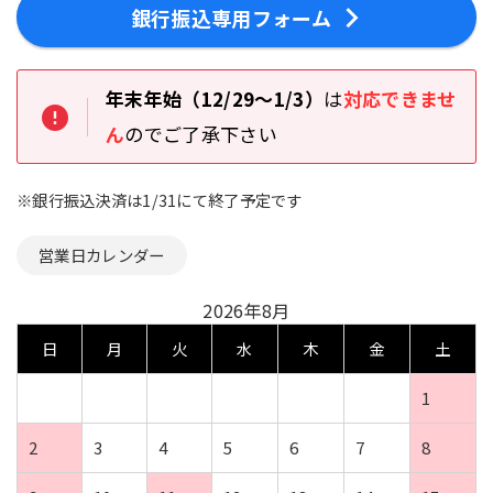
銀行振込専用フォーム
年末年始（12/29～1/3）
は
対応できませ
ん
のでご了承下さい
※銀行振込決済は1/31にて終了予定です
営業日カレンダー
2026年8月
日
月
火
水
木
金
土
1
2
3
4
5
6
7
8