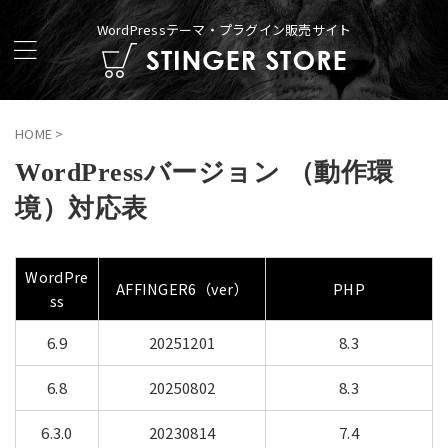
WordPressテーマ・プラグイン販売サイト
HOME
>
WordPressバージョン （動作環
境）対応表
WordPre
AFFINGER6（ver）
PHP
ss
6.9
20251201
8.3
6.8
20250802
8.3
6.3.0
20230814
7.4